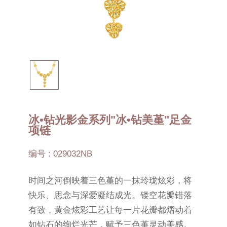
冰•钻光影金系列"冰•钻美堇"足金
项链
编号 : 029032NB
时间之河倒映着三色堇的一抹玲珑炫彩，将
快乐、思念与深爱凝结成光。镂空花瓣错落
有致，黄金炫彩工艺让每一片花瓣都熠动着
如钻石的绚烂光芒，赋予三色堇灵动美感。