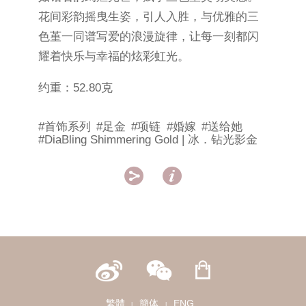
花间彩韵摇曳生姿，引人入胜，与优雅的三
色堇一同谱写爱的浪漫旋律，让每一刻都闪
耀着快乐与幸福的炫彩虹光。
约重：52.80克
#首饰系列
#足金
#项链
#婚嫁
#送给她
#DiaBling Shimmering Gold | 冰．钻光影金


繁體
簡体
ENG
|
|