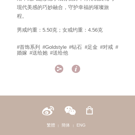
现代美感的巧妙融合，守护幸福的璀璨旅
程。
男戒约重：5.50克；女戒约重：4.56克
#首饰系列
#Goldstyle
#钻石
#足金
#对戒
#
婚嫁
#送给她
#送给他


繁體
簡体
ENG
|
|