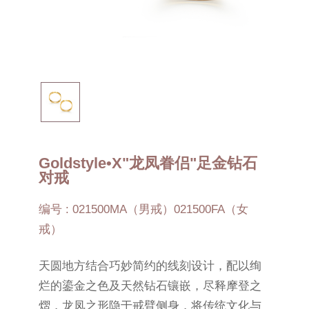
Goldstyle•X"龙凤眷侣"足金钻石
对戒
编号 : 021500MA（男戒）021500FA（女
戒）
天圆地方结合巧妙简约的线刻设计，配以绚
烂的鎏金之色及天然钻石镶嵌，尽释摩登之
熠，龙凤之形隐于戒臂侧身，将传统文化与