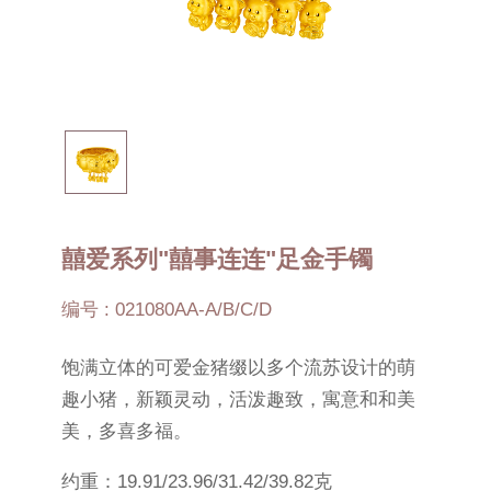
囍爱系列"囍事连连"足金手镯
编号 : 021080AA-A/B/C/D
饱满立体的可爱金猪缀以多个流苏设计的萌
趣小猪，新颖灵动，活泼趣致，寓意和和美
美，多喜多福。
约重：19.91/23.96/31.42/39.82克