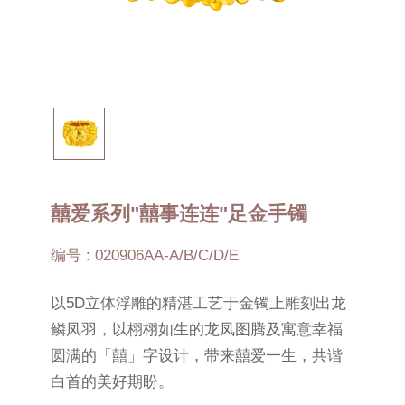
囍爱系列"囍事连连"足金手镯
编号 : 020906AA-A/B/C/D/E
以5D立体浮雕的精湛工艺于金镯上雕刻出龙
鳞凤羽，以栩栩如生的龙凤图腾及寓意幸福
圆满的「囍」字设计，带来囍爱一生，共谐
白首的美好期盼。