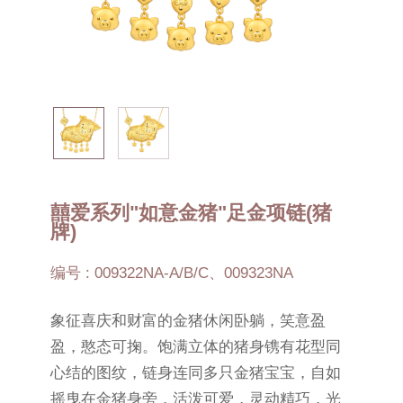
囍爱系列"如意金猪"足金项链(猪
牌)
编号 : 009322NA-A/B/C、009323NA
象征喜庆和财富的金猪休闲卧躺，笑意盈
盈，憨态可掬。饱满立体的猪身镌有花型同
心结的图纹，链身连同多只金猪宝宝，自如
摇曳在金猪身旁，活泼可爱，灵动精巧，光