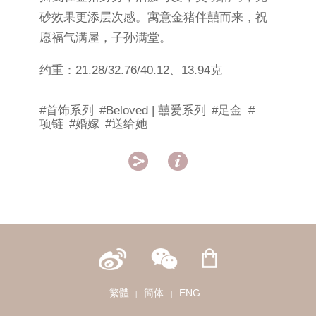
砂效果更添层次感。寓意金猪伴囍而来，祝
愿福气满屋，子孙满堂。
约重：21.28/32.76/40.12、13.94克
#首饰系列
#Beloved | 囍爱系列
#足金
#
项链
#婚嫁
#送给她


繁體
簡体
ENG
|
|