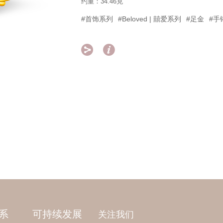
约重：34.46克
#首饰系列
#Beloved | 囍爱系列
#足金
#手


系
可持续发展
关注我们