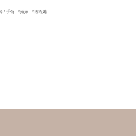
镯 / 手链
#婚嫁
#送给她