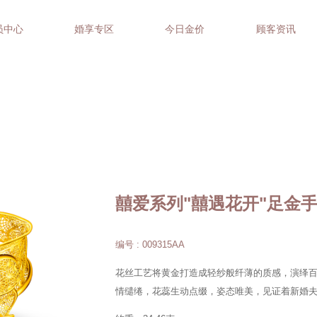
员中心
婚享专区
今日金价
顾客资讯
囍爱系列"囍遇花开"足金
编号 : 009315AA
花丝工艺将黄金打造成轻纱般纤薄的质感，演绎
情缱绻，花蕊生动点缀，姿态唯美，见证着新婚