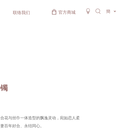
簡
官方商城
联络我们
手镯
百合花与丝巾一体造型的飘逸灵动，宛如恋人柔
夫妻百年好合、永结同心。