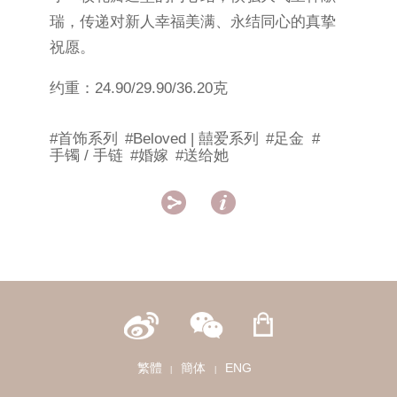
瑞，传递对新人幸福美满、永结同心的真挚
祝愿。
约重：24.90/29.90/36.20克
#首饰系列
#Beloved | 囍爱系列
#足金
#
手镯 / 手链
#婚嫁
#送给她


繁體
簡体
ENG
|
|