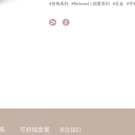
#首饰系列
#Beloved | 囍爱系列
#足金
#手


系
可持续发展
关注我们