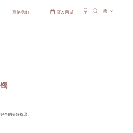
簡
官方商城
联络我们
手镯
年好合的美好祝愿。