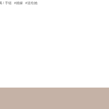
镯 / 手链
#婚嫁
#送给她