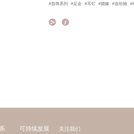
#首饰系列
#足金
#耳钉
#婚嫁
#送给她
#


系
可持续发展
关注我们