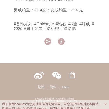
男戒约重：8.14克；女戒约重：3.97克
#首饰系列
#Goldstyle
#钻石
#K金
#对戒
#
婚嫁
#周年纪念
#送给她
#送给他


繁體
簡体
ENG
|
|
© 六福珠宝(广州)有限公司 版权所有 不得转载
|
粤ICP备15048991号
|
私隐政策
|
法律声明
我们利用cookies为您提供最佳的浏览体验。若您选择继续浏览本网站，

即表示您
同意
我们使用cookies。请查阅
私隐政策
以了解更多。