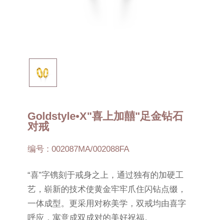
Goldstyle•X"喜上加囍"足金钻石
对戒
编号 : 002087MA/002088FA
“喜”字镌刻于戒身之上，通过独有的加硬工
艺，崭新的技术使黄金牢牢爪住闪钻点缀，
一体成型。更采用对称美学，双戒均由喜字
呼应，寓意成双成对的美好祝福。