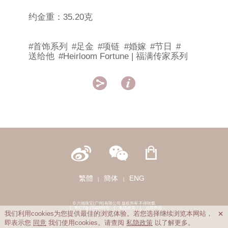
约金重：35.20克
#首饰系列
#足金
#项链
#婚嫁
#节日
#
送给他
#Heirloom Fortune | 福满传家系列


繁體
簡体
ENG
|
|
© 六福珠宝(广州)有限公司 版权所有 不得转载
|
粤ICP备15048991号
|
私隐政策
|
法律声明
我们利用cookies为您提供最佳的浏览体验。若您选择继续浏览本网站，

即表示您
同意
我们使用cookies。请查阅
私隐政策
以了解更多。