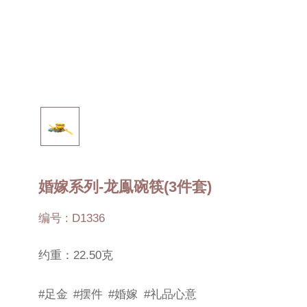
婚嫁系列-龙鳯碗筷(3件套)
编号 : D1336
约重：22.50克
#足金
#摆件
#婚嫁
#礼品心意