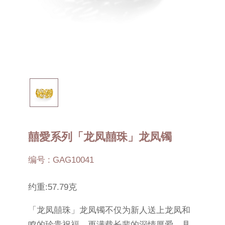
囍愛系列「龙凤囍珠」龙凤镯
编号 : GAG10041
约重:57.79克
「龙凤囍珠」龙凤镯不仅为新人送上龙凤和
鸣的珍贵祝福，更满载长辈的深情厚爱，具