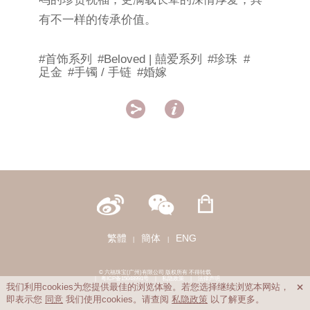
有不一样的传承价值。
#首饰系列
#Beloved | 囍爱系列
#珍珠
#
足金
#手镯 / 手链
#婚嫁


繁體
簡体
ENG
|
|
© 六福珠宝(广州)有限公司 版权所有 不得转载
|
粤ICP备15048991号
|
私隐政策
|
法律声明
我们利用cookies为您提供最佳的浏览体验。若您选择继续浏览本网站，

即表示您
同意
我们使用cookies。请查阅
私隐政策
以了解更多。