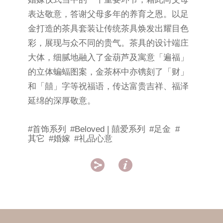
表达敬意，答谢父母多年的养育之恩。以足
金打造的茶具套装让传统茶具焕发出耀目色
彩，展现与众不同的贵气。茶具的设计端庄
大体，细腻地融入了金葫芦及寓意「遍福」
的立体蝙蝠图案，金茶杯中亦镌刻了「财」
和「囍」字等祝福语，传达富贵吉祥、福泽
延绵的深厚敬意。
#首饰系列
#Beloved | 囍爱系列
#足金
#
其它
#婚嫁
#礼品心意

