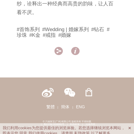
纱，诠释出一种经典而高贵的韵味，让人百
看不厌。
#首饰系列
#Wedding | 婚嫁系列
#钻石
#
珍珠
#K金
#戒指
#婚嫁


繁體
簡体
ENG
|
|
© 六福珠宝(广州)有限公司 版权所有 不得转载
|
粤ICP备15048991号
|
私隐政策
|
法律声明
我们利用cookies为您提供最佳的浏览体验。若您选择继续浏览本网站，

即表示您
同意
我们使用cookies。请查阅
私隐政策
以了解更多。