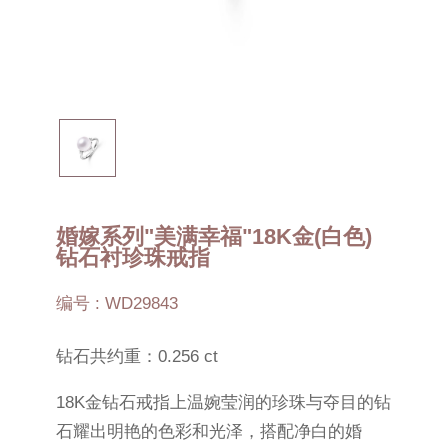
婚嫁系列"美满幸福"18K金(白色)
钻石衬珍珠戒指
编号 : WD29843
钻石共约重：0.256 ct
18K金钻石戒指上温婉莹润的珍珠与夺目的钻
石耀出明艳的色彩和光泽，搭配净白的婚