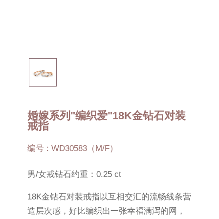
婚嫁系列"编织爱"18K金钻石对装
戒指
编号 : WD30583（M/F）
男/女戒钻石约重：0.25 ct
18K金钻石对装戒指以互相交汇的流畅线条营
造层次感，好比编织出一张幸福满泻的网，