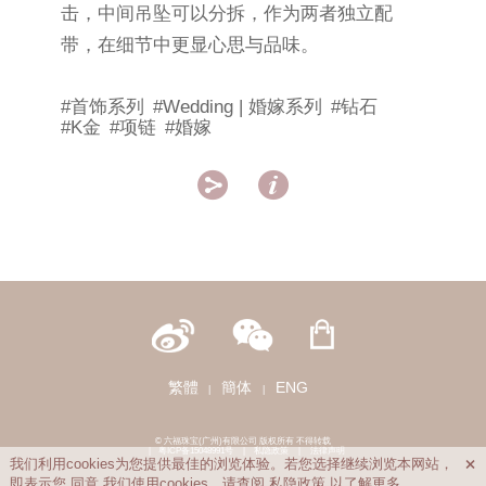
击，中间吊坠可以分拆，作为两者独立配
带，在细节中更显心思与品味。
#首饰系列
#Wedding | 婚嫁系列
#钻石
#K金
#项链
#婚嫁


繁體
簡体
ENG
|
|
© 六福珠宝(广州)有限公司 版权所有 不得转载
|
粤ICP备15048991号
|
私隐政策
|
法律声明
我们利用cookies为您提供最佳的浏览体验。若您选择继续浏览本网站，

即表示您
同意
我们使用cookies。请查阅
私隐政策
以了解更多。