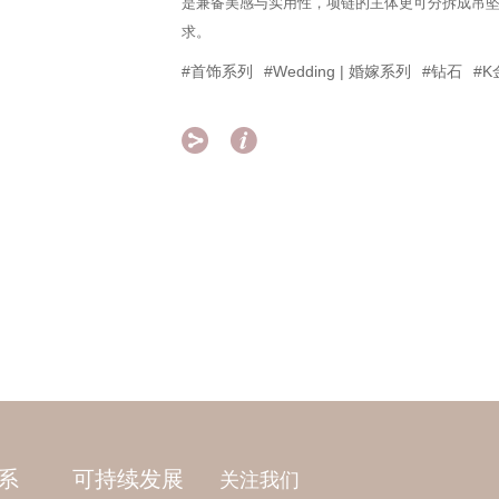
是兼备美感与实用性，项链的主体更可分拆成吊
求。
#首饰系列
#Wedding | 婚嫁系列
#钻石
#K


系
可持续发展
关注我们