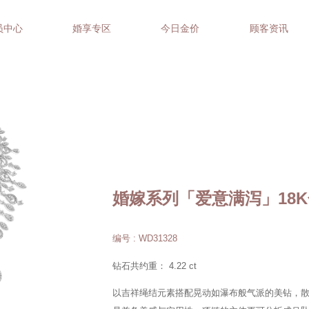
员中心
婚享专区
今日金价
顾客资讯
婚嫁系列「爱意满泻」18
编号 : WD31328
钻石共约重： 4.22 ct
以吉祥绳结元素搭配晃动如瀑布般气派的美钻，