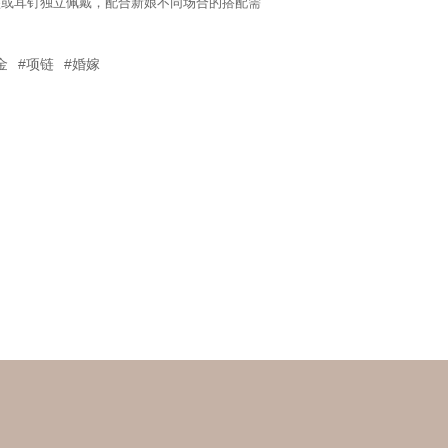
坠或耳钉独立佩戴，配合新娘不同场合的搭配需
金
#项链
#婚嫁