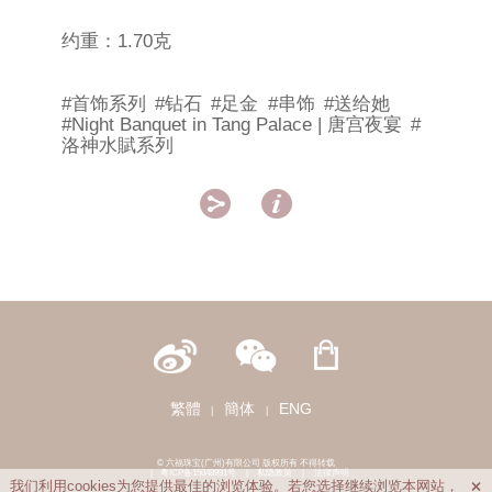
约重：1.70克
#首饰系列
#钻石
#足金
#串饰
#送给她
#Night Banquet in Tang Palace | 唐宫夜宴
#
洛神水賦系列


繁體
簡体
ENG
|
|
© 六福珠宝(广州)有限公司 版权所有 不得转载
|
粤ICP备15048991号
|
私隐政策
|
法律声明
我们利用cookies为您提供最佳的浏览体验。若您选择继续浏览本网站，
