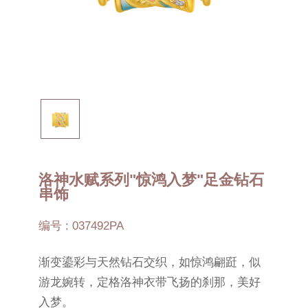
洛神水赋系列"惊鸿入梦"足金钻石
串饰
编号 : 037492PA
渐变鎏彩与天然钻石交织，如惊鸿翩跹，似
游龙婉转，定格洛神衣带飞扬的刹那，美好
入梦。