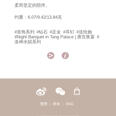
柔而坚定的陪伴。
约重：6.07/9.42/13.84克
#首饰系列
#钻石
#足金
#耳钉
#送给她
#Night Banquet in Tang Palace | 唐宫夜宴
#
洛神水賦系列


繁體
簡体
ENG
|
|