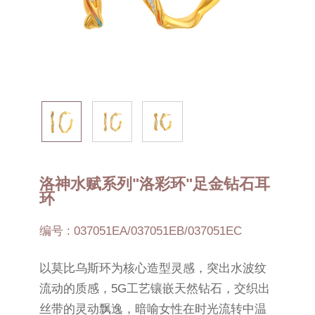
洛神水赋系列"洛彩环"足金钻石耳
环
编号 : 037051EA/037051EB/037051EC
以莫比乌斯环为核心造型灵感，突出水波纹
流动的质感，5G工艺镶嵌天然钻石，交织出
丝带的灵动飘逸，暗喻女性在时光流转中温