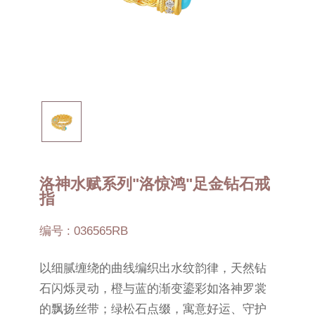
洛神水赋系列"洛惊鸿"足金钻石戒
指
编号 : 036565RB
以细腻缠绕的曲线编织出水纹韵律，天然钻
石闪烁灵动，橙与蓝的渐变鎏彩如洛神罗裳
的飘扬丝带；绿松石点缀，寓意好运、守护