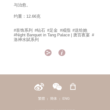
与治愈。
约重：12.66克
#首饰系列
#钻石
#足金
#戒指
#送给她
#Night Banquet in Tang Palace | 唐宫夜宴
#
洛神水賦系列


繁體
簡体
ENG
|
|