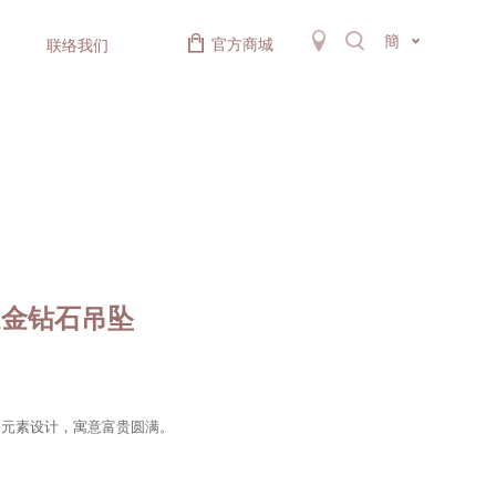
簡
官方商城
联络我们
足金钻石吊坠
为元素设计，寓意富贵圆满。