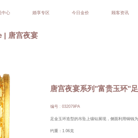
员中心
婚享专区
今日金价
顾客资讯
ace | 唐宫夜宴
唐宫夜宴系列"富贵玉环"
编号 : 032079PA
足金玉环造型的吊坠上镶钻展现，侧面利用铜钱
约重：1.06克