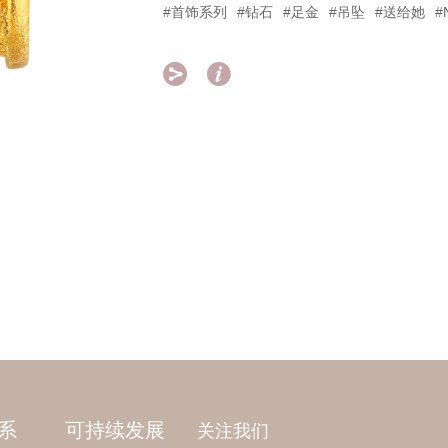
#首饰系列
#钻石
#足金
#吊坠
#送给她
#


系
可持续发展
关注我们