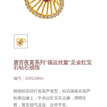
唐宫夜宴系列"福运丝篇"足金红宝
石钻石戒指
编号 : 029120RA
精细的花丝打造葫芦造型，钻石镶嵌在葫芦
轮廊边缘上，中央以红宝石点缀，熠熠生
辉，寓意福气连连、吉祥平安。