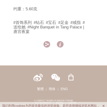
约重：5.60克
#首饰系列
#钻石
#宝石
#足金
#戒指
#
送给她
#Night Banquet in Tang Palace |
唐宫夜宴


繁體
簡体
ENG
|
|
© 六福珠宝(广州)有限公司 版权所有 不得转载
|
粤ICP备15048991号
|
私隐政策
|
法律声明
我们利用cookies为您提供最佳的浏览体验。若您选择继续浏览本网站，
