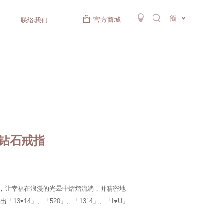
簡
官方商城
联络我们
金钻石戒指
，让幸福在浪漫的光晕中熠熠流淌，并精密地
3♥14」、「520」、「1314」、「I♥U」