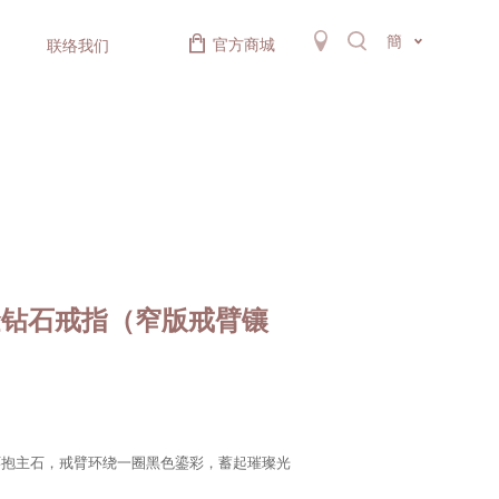
簡
官方商城
联络我们
金钻石戒指（窄版戒臂镶
环抱主石，戒臂环绕一圈黑色鎏彩，蓄起璀璨光