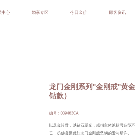
员中心
婚享专区
今日金价
顾客资讯
龙门金刚系列"金刚戒"黄
钻款）
编号 : 039483CA
以足金淬骨，以钻石凝光，戒指主体以括号造型
芒，彷佛凝聚犹如龙门金刚般坚韧的爱与期许。