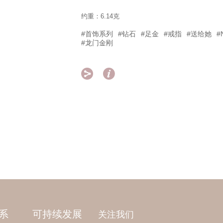
约重：6.14克
#首饰系列
#钻石
#足金
#戒指
#送给她
#
#龙门金刚


系
可持续发展
关注我们