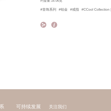
约金重:16.06克
#首饰系列
#铂金
#戒指
#CCool Collecti


系
可持续发展
关注我们