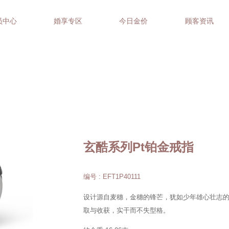
员中心
婚享专区
今日金价
顾客资讯
玄酷系列Pt铂金戒指
编号 : EFT1P40111
设计源自麦穗，金穗的锋芒，犹如少年雄心壮志
取与收获，实干而不失型格。