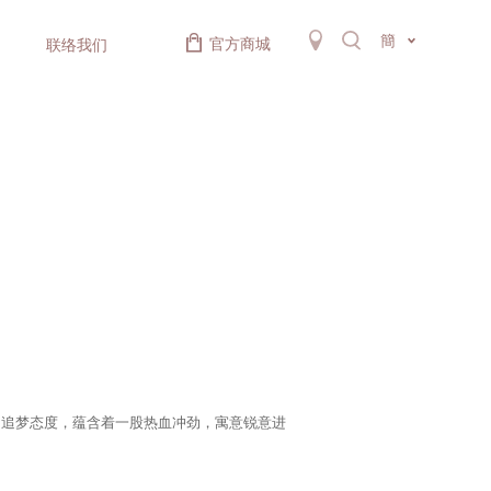
簡
官方商城
联络我们
的追梦态度，蕴含着一股热血冲劲，寓意锐意进