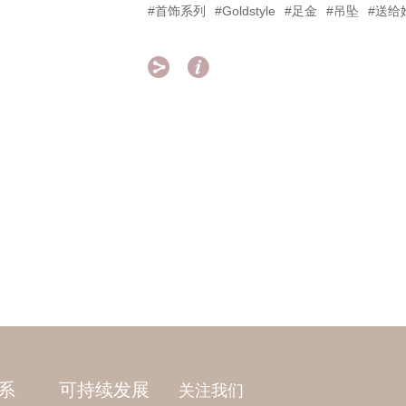
#首饰系列
#Goldstyle
#足金
#吊坠
#送给


系
可持续发展
关注我们