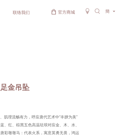
簡
官方商城
联络我们
"足金吊坠
满、肌理流畅有力，呼应唐代艺术中“丰腴为美”
、蓝、红、棕黑五色高温珐琅对应金、木、水、
红唐彩墩墩马：代表火系，寓意英勇无畏，鸿运