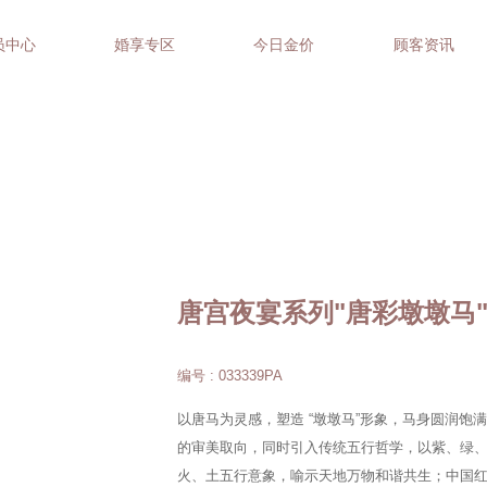
员中心
婚享专区
今日金价
顾客资讯
唐宫夜宴系列"唐彩墩墩马
编号 : 033339PA
以唐马为灵感，塑造 “墩墩马”形象，马身圆润饱
的审美取向，同时引入传统五行哲学，以紫、绿
火、土五行意象，喻示天地万物和谐共生；中国