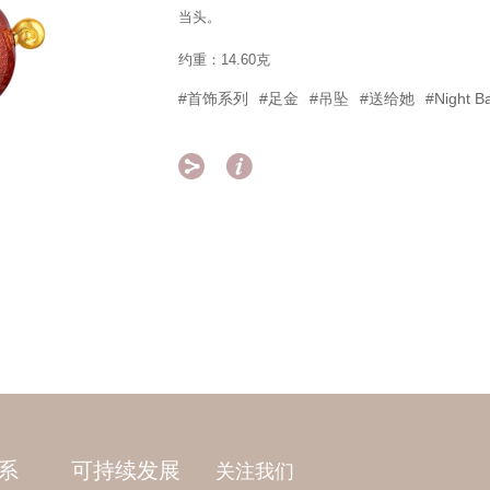
当头。
约重：14.60克
#首饰系列
#足金
#吊坠
#送给她
#Night B


系
可持续发展
关注我们