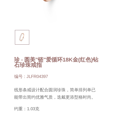
珍 ‧ 圆美"链"爱循环18K金(红色)钻
石珍珠戒指
编号 : JLFR04397
线形条戒设计配合圆润珍珠，简单排列单已
能带出简约优雅气质，迭戴更添型格时尚。
约重：1.03克