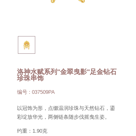
洛神水赋系列"金翠曳影"足金钻石
珍珠串饰
编号 : 037509PA
以冠饰为形，点缀温润珍珠与天然钻石，鎏
彩绽放华光，两侧链条随步伐摇曳生姿。
约重：1.90克