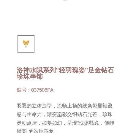
洛神水賦系列"轻羽瑰姿"足金钻石
珍珠串饰
编号 : 037506PA
羽翼的立体造型，流畅上扬的线条彰显轻盈
感与生命力，渐变鎏彩交织钻石光芒，珍珠
灵动点睛，如夢如幻，呈現“瑰姿豔逸，儀靜
體閑”的洛神形象。