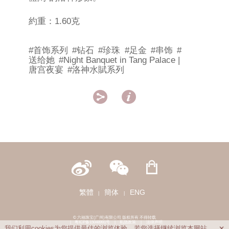
約重：1.60克
#首饰系列
#钻石
#珍珠
#足金
#串饰
#
送给她
#Night Banquet in Tang Palace |
唐宫夜宴
#洛神水賦系列


繁體
簡体
ENG
|
|
© 六福珠宝(广州)有限公司 版权所有 不得转载
|
粤ICP备15048991号
|
私隐政策
|
法律声明
我们利用cookies为您提供最佳的浏览体验。若您选择继续浏览本网站，
