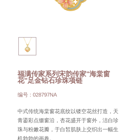
福满传家系列宋韵传家"海棠窗
花"足金钻石珍珠项链
编号 : 028797NA
中式传统海棠窗花底纹以镂空花丝打造，天
青鎏彩点缀窗沿，杏花盛开于窗外，洁白珍
珠与粉嫩花瓣，于白皙肌肤上交织出一幅生
机勃勃的画卷。