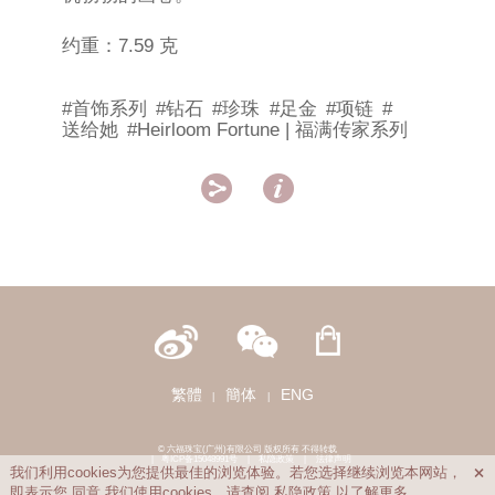
约重：7.59 克
#首饰系列
#钻石
#珍珠
#足金
#项链
#
送给她
#Heirloom Fortune | 福满传家系列


繁體
簡体
ENG
|
|
© 六福珠宝(广州)有限公司 版权所有 不得转载
|
粤ICP备15048991号
|
私隐政策
|
法律声明
我们利用cookies为您提供最佳的浏览体验。若您选择继续浏览本网站，

即表示您
同意
我们使用cookies。请查阅
私隐政策
以了解更多。