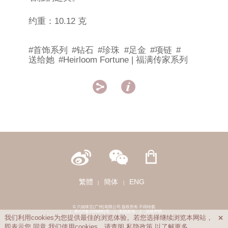
约重：10.12 克
#首饰系列
#钻石
#珍珠
#足金
#项链
#
送给她
#Heirloom Fortune | 福满传家系列


繁體
簡体
ENG
|
|
© 六福珠宝(广州)有限公司 版权所有 不得转载
|
粤ICP备15048991号
|
私隐政策
|
法律声明
我们利用cookies为您提供最佳的浏览体验。若您选择继续浏览本网站，

即表示您
同意
我们使用cookies。请查阅
私隐政策
以了解更多。