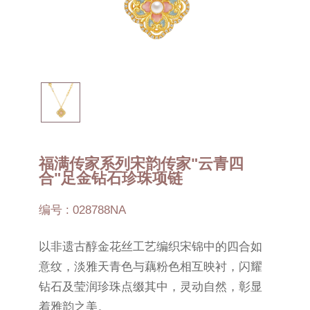
福满传家系列宋韵传家"云青四
合"足金钻石珍珠项链
编号 : 028788NA
以非遗古醇金花丝工艺编织宋锦中的四合如
意纹，淡雅天青色与藕粉色相互映衬，闪耀
钻石及莹润珍珠点缀其中，灵动自然，彰显
着雅韵之美。