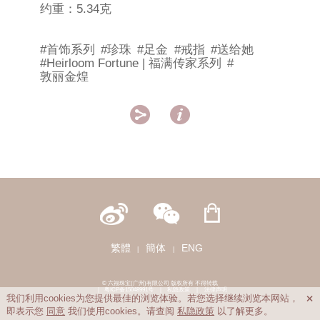
约重：5.34克
#首饰系列
#珍珠
#足金
#戒指
#送给她
#Heirloom Fortune | 福满传家系列
#
敦丽金煌


繁體
簡体
ENG
|
|
© 六福珠宝(广州)有限公司 版权所有 不得转载
|
粤ICP备15048991号
|
私隐政策
|
法律声明
我们利用cookies为您提供最佳的浏览体验。若您选择继续浏览本网站，

即表示您
同意
我们使用cookies。请查阅
私隐政策
以了解更多。