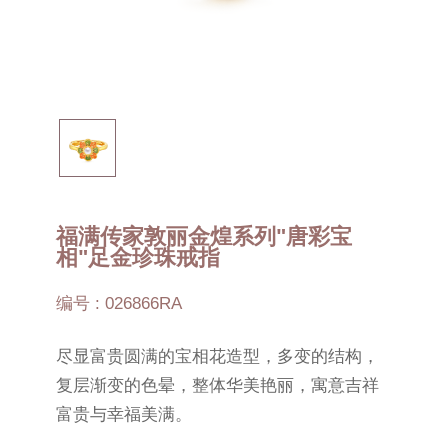
福满传家敦丽金煌系列"唐彩宝
相"足金珍珠戒指
编号 : 026866RA
尽显富贵圆满的宝相花造型，多变的结构，
复层渐变的色晕，整体华美艳丽，寓意吉祥
富贵与幸福美满。