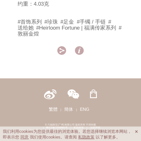
约重：4.03克
#首饰系列
#珍珠
#足金
#手镯 / 手链
#
送给她
#Heirloom Fortune | 福满传家系列
#
敦丽金煌


繁體
簡体
ENG
|
|
© 六福珠宝(广州)有限公司 版权所有 不得转载
|
粤ICP备15048991号
|
私隐政策
|
法律声明
我们利用cookies为您提供最佳的浏览体验。若您选择继续浏览本网站，

即表示您
同意
我们使用cookies。请查阅
私隐政策
以了解更多。