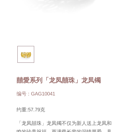
囍愛系列「龙凤囍珠」龙凤镯
编号 : GAG10041
约重:57.79克
「龙凤囍珠」龙凤镯不仅为新人送上龙凤和
鸣的珍贵祝福，更满载长辈的深情厚爱，具