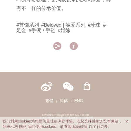
有不一样的传承价值。
#首饰系列
#Beloved | 囍爱系列
#珍珠
#
足金
#手镯 / 手链
#婚嫁


繁體
簡体
ENG
|
|
© 六福珠宝(广州)有限公司 版权所有 不得转载
|
粤ICP备15048991号
|
私隐政策
|
法律声明
我们利用cookies为您提供最佳的浏览体验。若您选择继续浏览本网站，

即表示您
同意
我们使用cookies。请查阅
私隐政策
以了解更多。