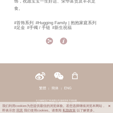
饰，祝愿宝宝一生好运、荣华富贵及丰衣足
食。
#首饰系列
#Hugging Family | 抱抱家庭系列
#足金
#手镯 / 手链
#新生祝福


繁體
簡体
ENG
|
|
© 六福珠宝(广州)有限公司 版权所有 不得转载
|
粤ICP备15048991号
|
私隐政策
|
法律声明
我们利用cookies为您提供最佳的浏览体验。若您选择继续浏览本网站，

即表示您
同意
我们使用cookies。请查阅
私隐政策
以了解更多。