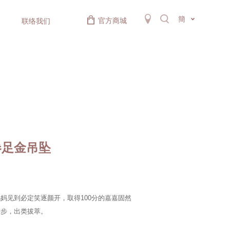
簡
官方商城
联络我们
卷足金吊坠
妈见到必定笑逐颜开，取得100分的嘉嘉固然
进步，出类拔萃。