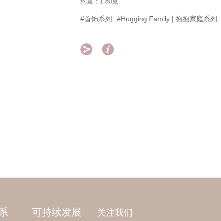
约重：1.80克
#首饰系列
#Hugging Family | 抱抱家庭系列


系
可持续发展
关注我们