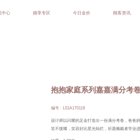
员中心
婚享专区
今日金价
顾客资讯
抱抱家庭系列嘉嘉满分考
编号 : L01A170118
设计师以闪耀的足金打造出一份满分考卷，爸爸妈
笑不拢嘴，笑容好比星光灿烂，祈愿佩戴者学业