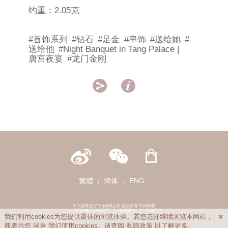
约重：2.05克
#首饰系列
#钻石
#足金
#串饰
#送给她
#
送给他
#Night Banquet in Tang Palace |
唐宫夜宴
#龙门金刚


繁體
簡体
ENG
|
|
© 六福珠宝(广州)有限公司 版权所有 不得转载
|
粤ICP备15048991号
|
私隐政策
|
法律声明
我们利用cookies为您提供最佳的浏览体验。若您选择继续浏览本网站，

即表示您
同意
我们使用cookies。请查阅
私隐政策
以了解更多。