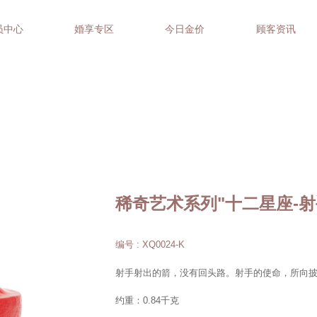
员中心
婚享专区
今日金价
顾客资讯
稀奇艺术系列"十二星座-射
编号 : XQ0024-K
射手射出的箭，没有回头路。射手的使命，所向
约重：0.84千克