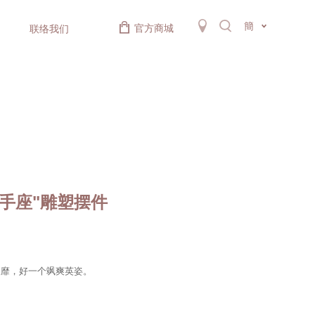
簡
官方商城
联络我们
手座"雕塑摆件
披靡，好一个飒爽英姿。