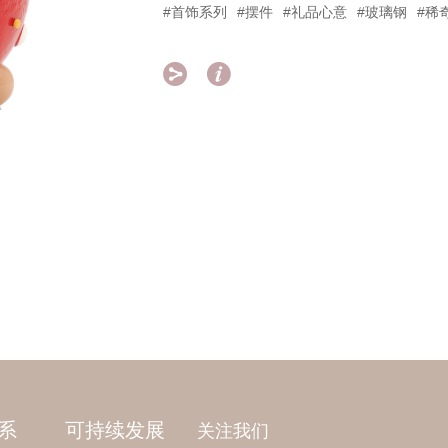
#首饰系列
#摆件
#礼品心意
#玻璃钢
#稀


系
可持续发展
关注我们