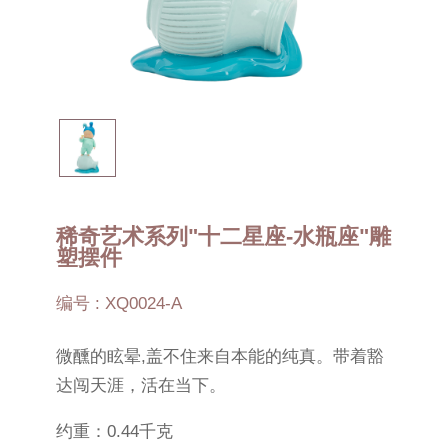
稀奇艺术系列"十二星座-水瓶座"雕
塑摆件
编号 : XQ0024-A
微醺的眩晕,盖不住来自本能的纯真。带着豁
达闯天涯，活在当下。
约重：0.44千克