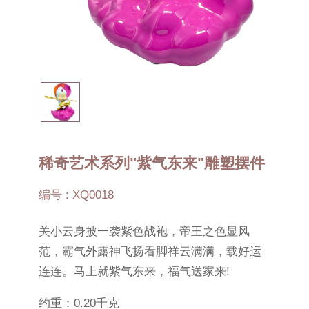
稀奇艺术系列"紫气东来"雕塑摆件
编号 : XQ0018
关小云身披一袭紫色战袍，帝王之色显风
范，霸气外露神飞扬看脚祥云满满，载好运
连连。马上就紫气东来，福气送家来!
约重：0.20千克