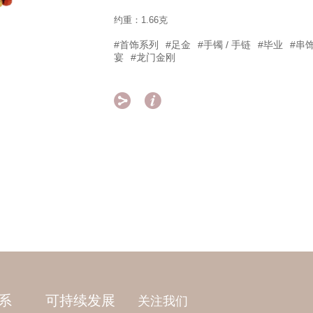
约重：1.66克
#首饰系列
#足金
#手镯 / 手链
#毕业
#串
宴
#龙门金刚


系
可持续发展
关注我们