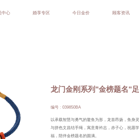
员中心
婚享专区
今日金价
顾客资讯
龙门金刚系列"金榜题名"
编号 : 039850BA
以承载智慧与勇气的鳌鱼为形，龙首昂扬，鱼身
与拼色文昌结手绳，寓意青衿志，赤子心，祝愿
福，陪伴金榜题名的圆满。