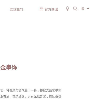
簡
官方商城
联络我们
足金串饰
灵动，将智慧与勇气凝于一身，搭配文昌笔串饰
学业有成，智慧通达。男女佩戴皆宜，愿这份祝