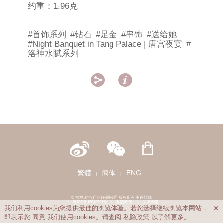
约重：1.96克
#首饰系列
#钻石
#足金
#串饰
#送给她
#Night Banquet in Tang Palace | 唐宫夜宴
#
洛神水賦系列


繁體
簡体
ENG
|
|
© 六福珠宝(广州)有限公司 版权所有 不得转载
|
粤ICP备15048991号
|
私隐政策
|
法律声明
我们利用cookies为您提供最佳的浏览体验。若您选择继续浏览本网站，

即表示您
同意
我们使用cookies。请查阅
私隐政策
以了解更多。