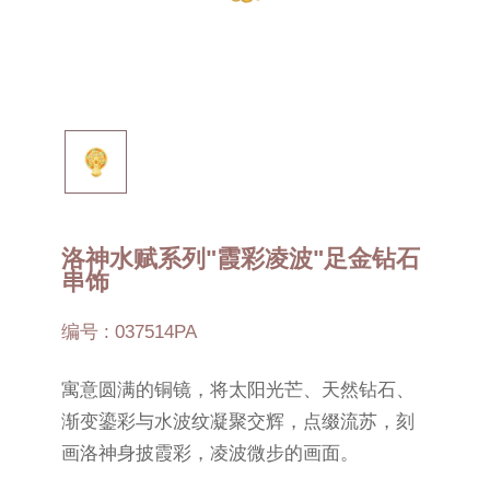
洛神水赋系列"霞彩凌波"足金钻石
串饰
编号 : 037514PA
寓意圆满的铜镜，将太阳光芒、天然钻石、
渐变鎏彩与水波纹凝聚交辉，点缀流苏，刻
画洛神身披霞彩，凌波微步的画面。