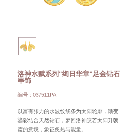
洛神水赋系列"绚日华章"足金钻石
串饰
编号 : 037511PA
以富有张力的水波纹线条为太阳轮廓，渐变
鎏彩结合天然钻石，梦回洛神皎若太阳升朝
霞的意境，象征炙热与能量。