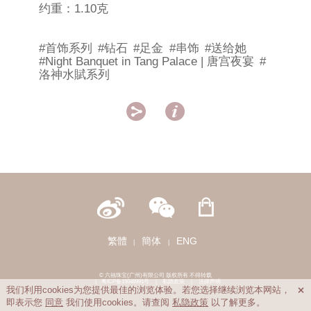
约重：1.10克
#首饰系列
#钻石
#足金
#串饰
#送给她
#Night Banquet in Tang Palace | 唐宫夜宴
#
洛神水賦系列


繁體
簡体
ENG
|
|
© 六福珠宝(广州)有限公司 版权所有 不得转载
|
粤ICP备15048991号
|
私隐政策
|
法律声明
我们利用cookies为您提供最佳的浏览体验。若您选择继续浏览本网站，

即表示您
同意
我们使用cookies。请查阅
私隐政策
以了解更多。