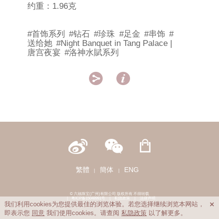
约重：1.96克
#首饰系列
#钻石
#珍珠
#足金
#串饰
#
送给她
#Night Banquet in Tang Palace |
唐宫夜宴
#洛神水賦系列


繁體
簡体
ENG
|
|
© 六福珠宝(广州)有限公司 版权所有 不得转载
|
粤ICP备15048991号
|
私隐政策
|
法律声明
我们利用cookies为您提供最佳的浏览体验。若您选择继续浏览本网站，

即表示您
同意
我们使用cookies。请查阅
私隐政策
以了解更多。