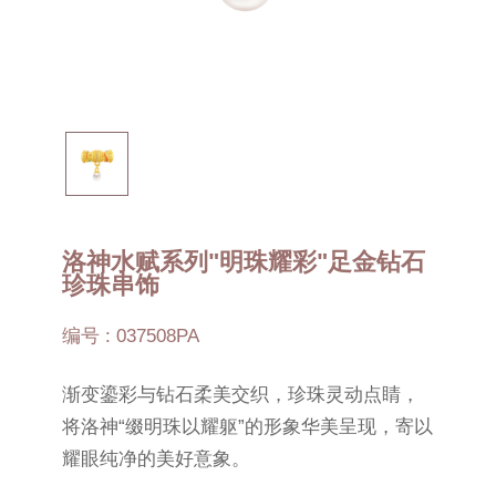
洛神水赋系列"明珠耀彩"足金钻石
珍珠串饰
编号 : 037508PA
渐变鎏彩与钻石柔美交织，珍珠灵动点睛，
将洛神“缀明珠以耀躯”的形象华美呈现，寄以
耀眼纯净的美好意象。