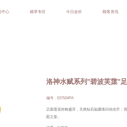
员中心
婚享专区
今日金价
顾客资讯
洛神水赋系列"碧波芙蕖"
编号 : 037504PA
正面莲花对称盛开，天然钻石如露珠闪动光芒；
跹之姿。