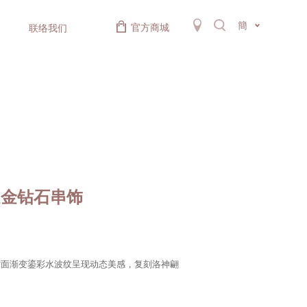
簡
官方商城
联络我们
足金钻石串饰
背面渐变鎏彩水波纹呈现动态美感，复刻洛神翩