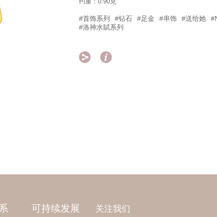
约重：0.90克
#首饰系列
#钻石
#足金
#串饰
#送给她
#
#洛神水賦系列


系
可持续发展
关注我们