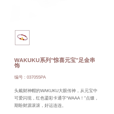
WAKUKU系列"惊喜元宝"足金串
饰
编号 : 037055PA
头戴财神帽的WAKUKU大眼传神，从元宝中
可爱闪现，红色鎏彩卡通字“WAAA！”点缀，
期盼财源滚滚，好运连连。