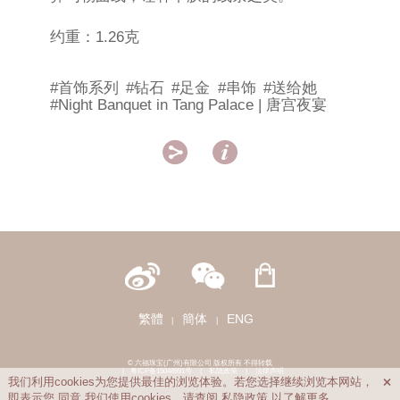
约重：1.26克
#首饰系列
#钻石
#足金
#串饰
#送给她
#Night Banquet in Tang Palace | 唐宫夜宴


繁體
簡体
ENG
|
|
© 六福珠宝(广州)有限公司 版权所有 不得转载
|
粤ICP备15048991号
|
私隐政策
|
法律声明
我们利用cookies为您提供最佳的浏览体验。若您选择继续浏览本网站，

即表示您
同意
我们使用cookies。请查阅
私隐政策
以了解更多。