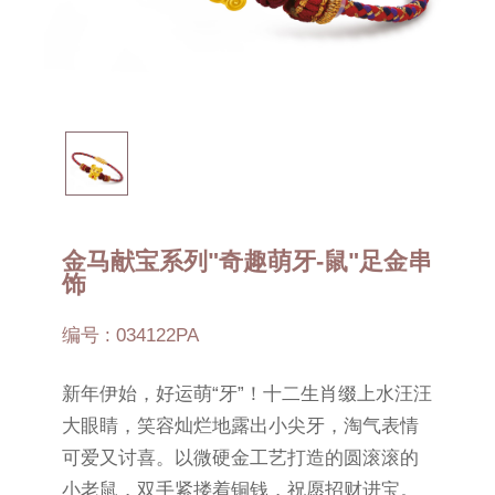
金马献宝系列"奇趣萌牙-鼠"足金串
饰
编号 : 034122PA
新年伊始，好运萌“牙”！十二生肖缀上水汪汪
大眼睛，笑容灿烂地露出小尖牙，淘气表情
可爱又讨喜。以微硬金工艺打造的圆滚滚的
小老鼠，双手紧搂着铜钱，祝愿招财进宝。