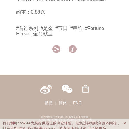
约重：0.88克
#首饰系列
#足金
#节日
#串饰
#Fortune
Horse | 金马献宝


繁體
簡体
ENG
|
|
© 六福珠宝(广州)有限公司 版权所有 不得转载
|
粤ICP备15048991号
|
私隐政策
|
法律声明
我们利用cookies为您提供最佳的浏览体验。若您选择继续浏览本网站，

即表示您
同意
我们使用cookies。请查阅
私隐政策
以了解更多。